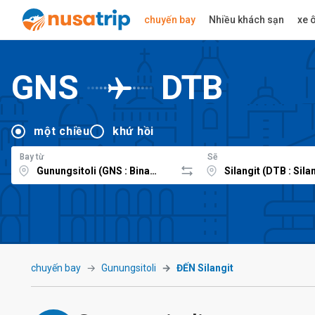
chuyến bay
Nhiều khách sạn
xe ô
GNS
DTB
một chiều
khứ hồi
Bay từ
Sẽ
chuyến bay
Gunungsitoli
ĐẾN Silangit