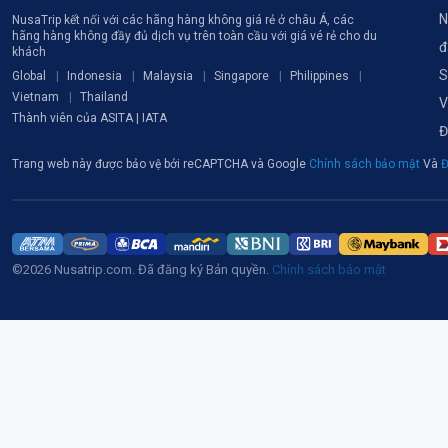
N
NusaTrip kết nối với các hãng hàng không giá rẻ ở châu Á, các
hãng hàng không đầy đủ dịch vụ trên toàn cầu với giá vé rẻ cho du
đ
khách
S
Global
Indonesia
Malaysia
Singapore
Philippines
Vietnam
Thailand
V
Thành viên của ASITA | IATA
Đ
Trang web này được bảo vệ bởi reCAPTCHA và Google
Chính sách bảo mật
Và
Đ
©2026 Nusatrip.com. Đã đăng ký Bản quyền.
Chính sách bảo mật