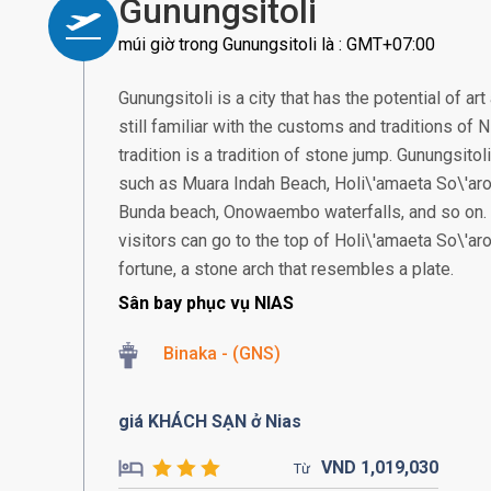
Gunungsitoli
múi giờ trong Gunungsitoli là : GMT+07:00
Gunungsitoli is a city that has the potential of ar
still familiar with the customs and traditions of
tradition is a tradition of stone jump. Gunungsitol
such as Muara Indah Beach, Holi\'amaeta So\'ar
Bunda beach, Onowaembo waterfalls, and so on. T
visitors can go to the top of Holi\'amaeta So\'ar
fortune, a stone arch that resembles a plate.
Sân bay phục vụ NIAS
Binaka - (GNS)
giá KHÁCH SẠN ở Nias
VND
1,019,
030
Từ