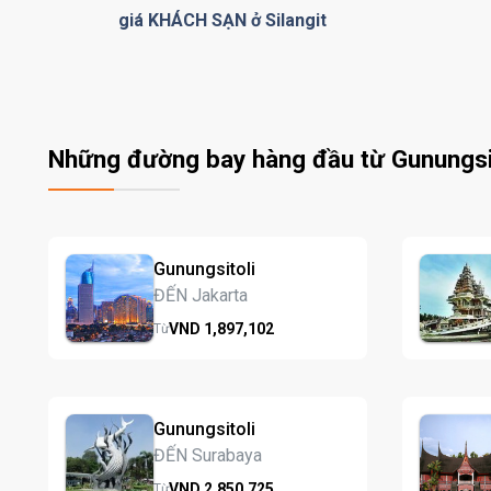
giá KHÁCH SẠN ở Silangit
Những đường bay hàng đầu từ Gunungsi
Gunungsitoli
ĐẾN Jakarta
VND
1,897,
102
Từ
Gunungsitoli
ĐẾN Surabaya
VND
2,850,
725
Từ