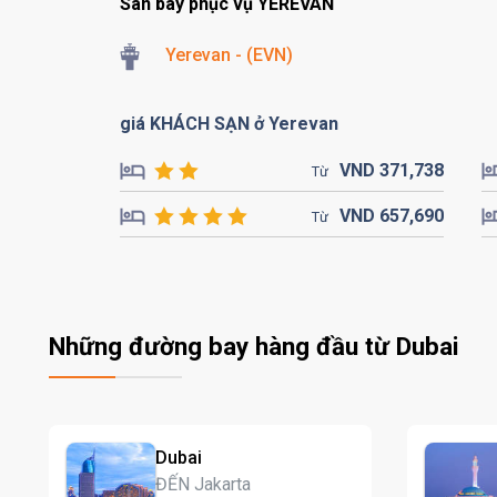
Sân bay phục vụ YEREVAN
Yerevan - (EVN)
giá KHÁCH SẠN ở Yerevan
VND
371,
738
Từ
VND
657,
690
Từ
Những đường bay hàng đầu từ Dubai
Dubai
ĐẾN Jakarta