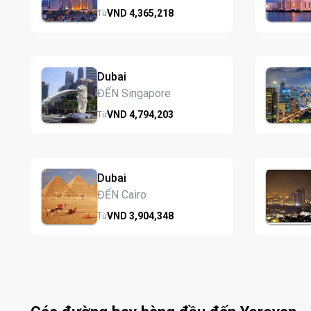
VND
4,365,
218
Từ
Dubai
ĐẾN Singapore
VND
4,794,
203
Từ
Dubai
ĐẾN Cairo
VND
3,904,
348
Từ