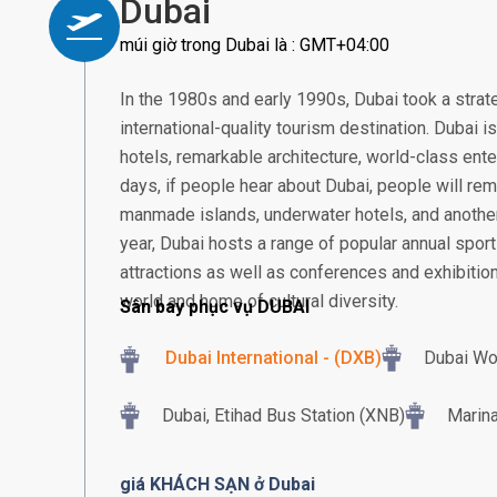
Dubai
múi giờ trong Dubai là : GMT+04:00
In the 1980s and early 1990s, Dubai took a strat
international-quality tourism destination. Dubai 
hotels, remarkable architecture, world-class ent
days, if people hear about Dubai, people will rem
manmade islands, underwater hotels, and another
year, Dubai hosts a range of popular annual sport
attractions as well as conferences and exhibition
world and home of cultural diversity.
Sân bay phục vụ DUBAI
Dubai International - (DXB)
Dubai Wo
Dubai, Etihad Bus Station (XNB)
Marina
giá KHÁCH SẠN ở Dubai