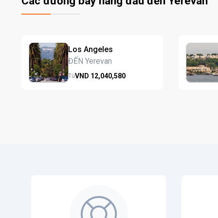
Các đường bay hàng đầu đến Yerevan
Los Angeles
ĐẾN Yerevan
VND
12,040,
580
Từ