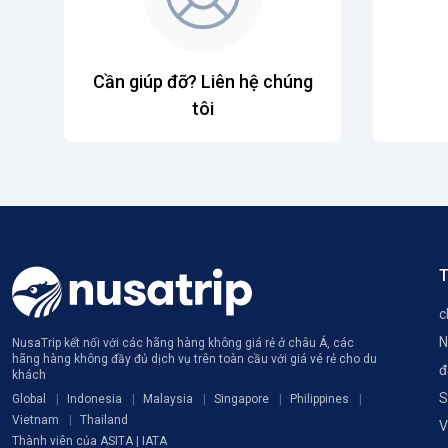
Cần giúp đỡ? Liên hệ chúng
tôi
T
c
N
NusaTrip kết nối với các hãng hàng không giá rẻ ở châu Á, các
hãng hàng không đầy đủ dịch vụ trên toàn cầu với giá vé rẻ cho du
đ
khách
S
Global
Indonesia
Malaysia
Singapore
Philippines
Vietnam
Thailand
V
Thành viên của ASITA | IATA