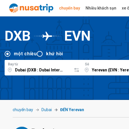
chuyến bay
Nhiều khách sạn
xe ô
DXB
EVN
một chiều
khứ hồi
Bay từ
Sẽ
chuyến bay
Dubai
ĐẾN Yerevan