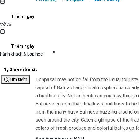
Thêm ngày
trở về
Denpasar
Thêm ngày
hành khách & Lớp học
múi giờ trong Denpasar là : GMT+08:00
1
,
Giá vé rẻ nhất
Denpasar may not be far from the usual touristy
Tìm kiếm
capital of Bali, a change in atmosphere is clearly
a bustling city. Not as hectic as you may think a 
Balinese custom that disallows buildings to be t
from the many busy Balinese buzzing around o
seen around the city. Catch a glimpse of the tr
colors of fresh produce and colorful batiks up fo
Sân bay phục vụ BALI