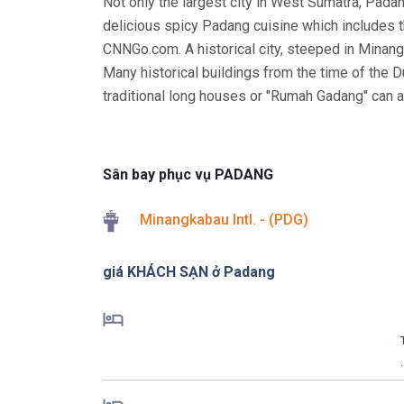
Not only the largest city in West Sumatra, Padang
delicious spicy Padang cuisine which includes 
CNNGo.com. A historical city, steeped in Minangk
Many historical buildings from the time of the D
traditional long houses or "Rumah Gadang" can al
Sân bay phục vụ PADANG
Minangkabau Intl. - (PDG)
giá KHÁCH SẠN ở Padang
.