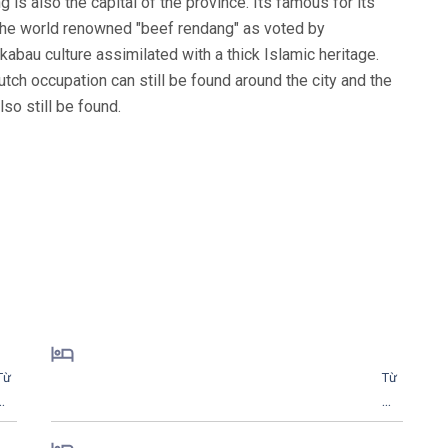
 is also the capital of the province. Its famous for its
the world renowned "beef rendang" as voted by
abau culture assimilated with a thick Islamic heritage.
utch occupation can still be found around the city and the
so still be found.
Từ
Từ
..
...