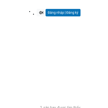
|
Đăng nhập | Đăng ký
2 sân bay được tìm thấy