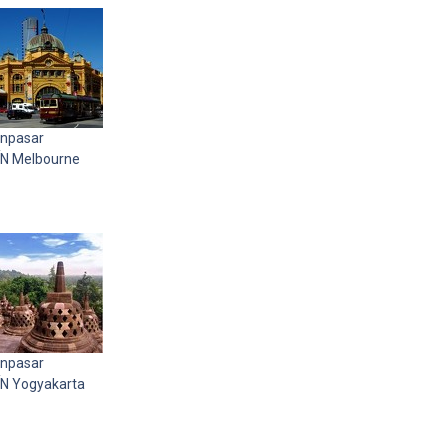
npasar
N Melbourne
npasar
N Yogyakarta