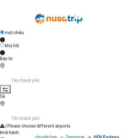
DPS
PDG
một chiều
khứ hồi
Bay từ
Sẽ
| Please choose different airports
khởi hành
chuyến bay
Denpasar
ĐẾN Padang