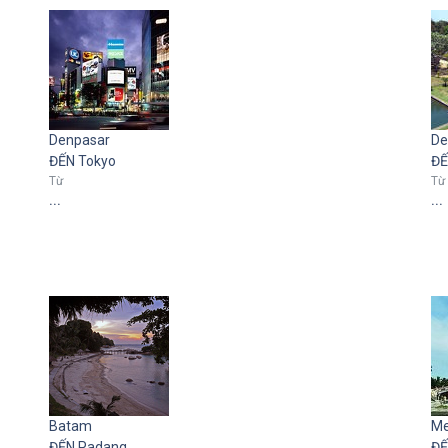
Denpasar
De
ĐẾN Tokyo
ĐẾ
Từ
Từ
...
...
Batam
M
ĐẾN Padang
ĐẾ