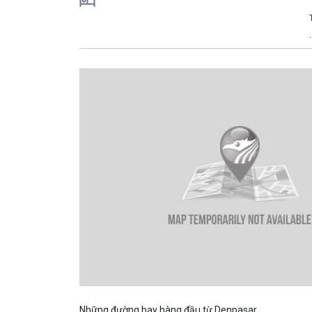
.
Những đường bay hàng đầu từ Denpasar