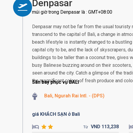
Denpasar
múi giờ trong Denpasar là : GMT+08:00
Denpasar may not be far from the usual touristy 
transcend to the capital of Bali, a change in atmos
beach lifestyle is instantly changed to a bustling
capital city to be, and the lack of skyscrapers, 
buildings to be taller than a coconut tree, gives
busy Balinese buzzing around on their scooter
seen around the city. Catch a glimpse of the tra
the magnificent colors of fresh produce and colorf
Sân bay phục vụ BALI
Bali, Ngurah Rai Intl. - (DPS)
giá KHÁCH SẠN ở Bali
VND
113,
238
Từ