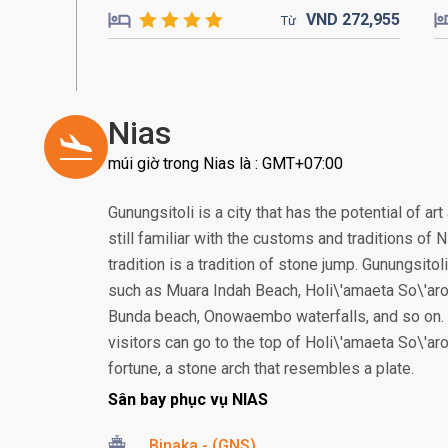
VND
272,
955
Từ
Nias
múi giờ trong Nias là : GMT+07:00
Gunungsitoli is a city that has the potential of ar
still familiar with the customs and traditions of
tradition is a tradition of stone jump. Gunungsitol
such as Muara Indah Beach, Holi\'amaeta So\'ar
Bunda beach, Onowaembo waterfalls, and so on. T
visitors can go to the top of Holi\'amaeta So\'ar
fortune, a stone arch that resembles a plate.
Sân bay phục vụ NIAS
Binaka - (GNS)