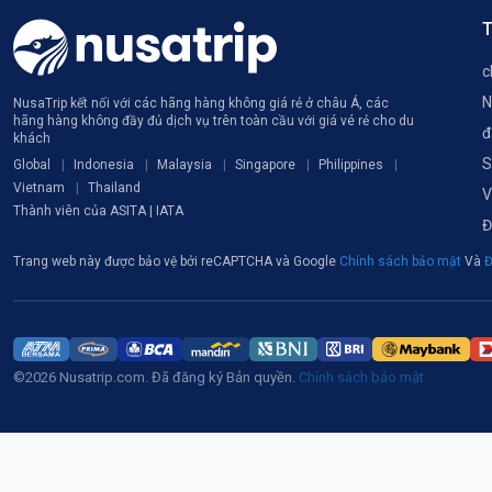
T
c
N
NusaTrip kết nối với các hãng hàng không giá rẻ ở châu Á, các
hãng hàng không đầy đủ dịch vụ trên toàn cầu với giá vé rẻ cho du
đ
khách
S
Global
Indonesia
Malaysia
Singapore
Philippines
Vietnam
Thailand
V
Thành viên của ASITA | IATA
Đ
Trang web này được bảo vệ bởi reCAPTCHA và Google
Chính sách bảo mật
Và
Đ
©2026 Nusatrip.com. Đã đăng ký Bản quyền.
Chính sách bảo mật