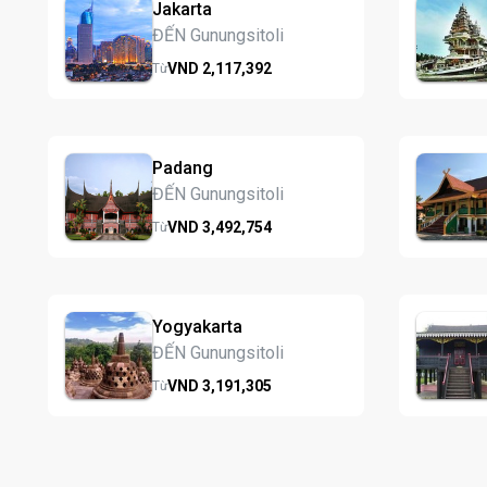
Jakarta
ĐẾN Gunungsitoli
VND
2,117,
392
Từ
Padang
ĐẾN Gunungsitoli
VND
3,492,
754
Từ
Yogyakarta
ĐẾN Gunungsitoli
VND
3,191,
305
Từ