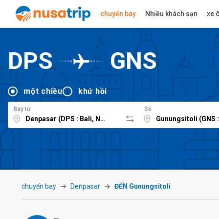
chuyến bay
Nhiều khách sạn
xe ô
DPS
GNS
một chiều
khứ hồi
Bay từ
Sẽ
chuyến bay
Denpasar
ĐẾN Gunungsitoli