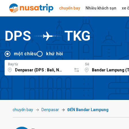
chuyến bay
Nhiều khách sạn
xe ô
DPS
TKG
một chiều
khứ hồi
Bay từ
Sẽ
chuyến bay
Denpasar
ĐẾN Bandar Lampung