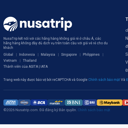
T
c
N
NusaTrip kết nối với các hãng hàng không giá rẻ ở châu Á, các
hãng hàng không đầy đủ dịch vụ trên toàn cầu với giá vé rẻ cho du
đ
khách
S
Global
Indonesia
Malaysia
Singapore
Philippines
Vietnam
Thailand
V
Thành viên của ASITA | IATA
Đ
Trang web này được bảo vệ bởi reCAPTCHA và Google
Chính sách bảo mật
Và
Đ
©2026 Nusatrip.com. Đã đăng ký Bản quyền.
Chính sách bảo mật