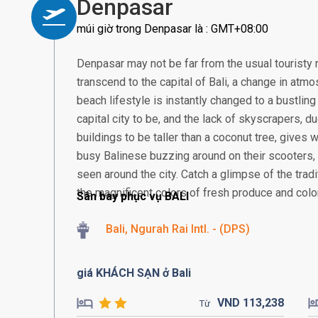
Denpasar
múi giờ trong Denpasar là : GMT+08:00
Denpasar may not be far from the usual touristy 
transcend to the capital of Bali, a change in atmos
beach lifestyle is instantly changed to a bustling
capital city to be, and the lack of skyscrapers, 
buildings to be taller than a coconut tree, gives
busy Balinese buzzing around on their scooter
seen around the city. Catch a glimpse of the tra
the magnificent colors of fresh produce and colorf
Sân bay phục vụ BALI
Bali, Ngurah Rai Intl. - (DPS)
giá KHÁCH SẠN ở Bali
VND
113,
238
Từ