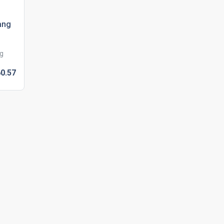
ang
ng
0.
57