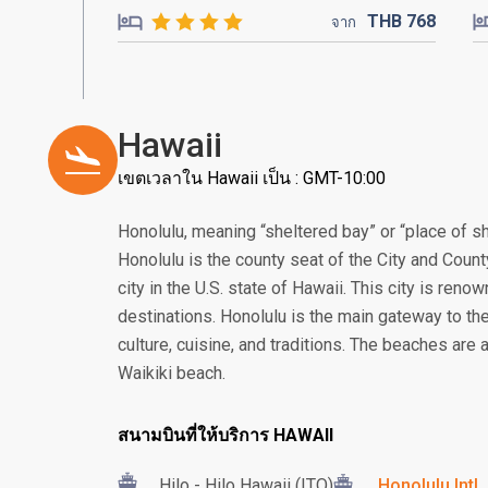
THB
768
จาก
Hawaii
เขตเวลาใน Hawaii เป็น : GMT-10:00
Honolulu, meaning “sheltered bay” or “place of sh
Honolulu is the county seat of the City and Count
city in the U.S. state of Hawaii. This city is ren
destinations. Honolulu is the main gateway to the
culture, cuisine, and traditions. The beaches are
Waikiki beach.
สนามบินที่ให้บริการ HAWAII
Hilo - Hilo Hawaii (ITO)
Honolulu Intl.