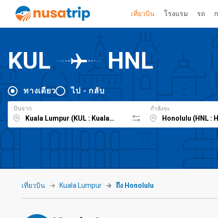
เที่ยวบิน
โรงแรม
รถ
ก
KUL
HNL
ทางเดียว
ไป - กลับ
บินจาก
กำลังจะ
เที่ยวบิน
Kuala Lumpur
ถึง Honolulu