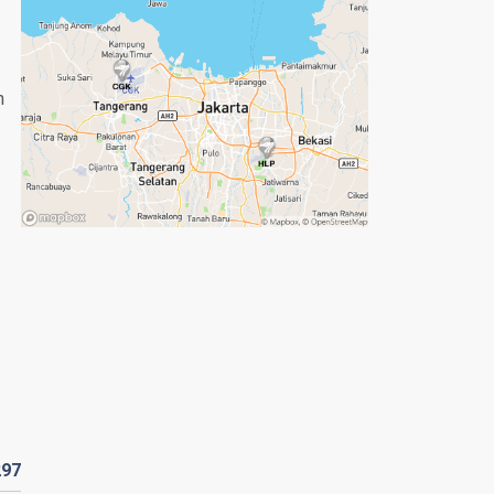
n
297