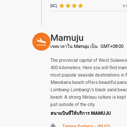
จ
Mamuju
เขตเวลาใน Mamuju เป็น : GMT+08:00
The provincial capital of West Sulawesi
400 kilometers. Here you will find man
most popular seaside destinations i
Manokarra beach offers beautiful pano
Lombang-Lombang\'s black sand beach i
beach. A strong Melayu culture is kept 
just outside of the city.
สนามบินที่ให้บริการ MAMUJU
Tampa Padang - (MJU)