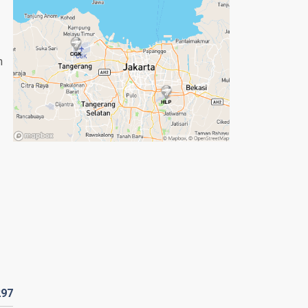
n
297