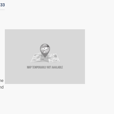
133
he
und