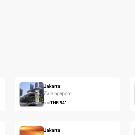
Jakarta
ถึง Singapore
THB
941
จาก
Jakarta