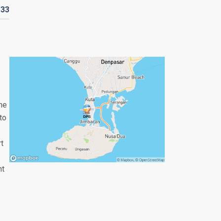
133
the
to
rt
nt