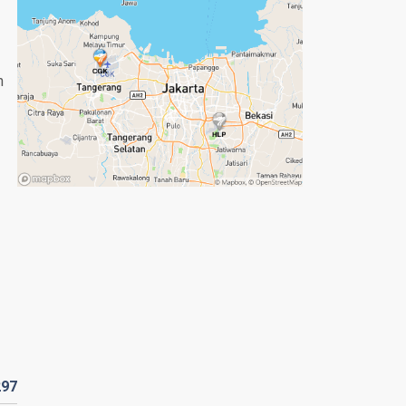
n
297