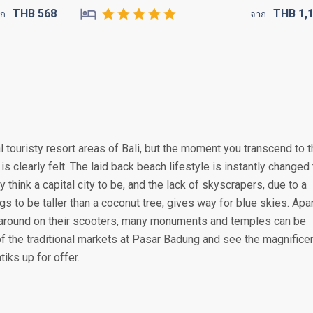
THB
568
THB
1,
าก
จาก
 touristy resort areas of Bali, but the moment you transcend to 
is clearly felt. The laid back beach lifestyle is instantly changed 
y think a capital city to be, and the lack of skyscrapers, due to a
s to be taller than a coconut tree, gives way for blue skies. Apa
around on their scooters, many monuments and temples can be
of the traditional markets at Pasar Badung and see the magnifice
iks up for offer.