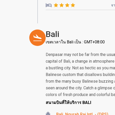
จ
Bali
เขตเวลาใน Bali เป็น : GMT+08:00
Denpasar may not be far from the usual
capital of Bali, a change in atmosphere 
a bustling city. Not as hectic as you ma
Balinese custom that disallows building
from the many busy Balinese buzzing 
seen around the city. Catch a glimpse 
colors of fresh produce and colorful bat
สนามบินที่ให้บริการ BALI
Bali, Ngurah Rai Intl. - (DPS)