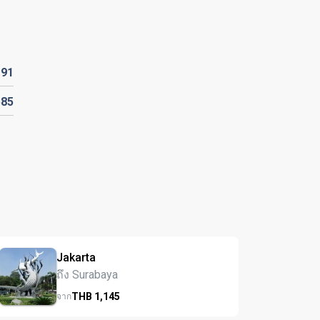
191
585
Jakarta
ถึง Surabaya
THB
1,145
จาก