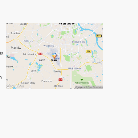
ix
aw