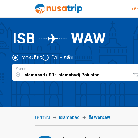
เที
ISB
WAW
ทางเดียว
ไป - กลับ
บินจาก
เที่ยวบิน
Islamabad
ถึง Warsaw