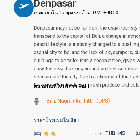
Denpasar
เขตเวลาใน Denpasar เป็น : GMT+08:00
Denpasar may not be far from the usual touristy 
transcend to the capital of Bali, a change in atmos
beach lifestyle is instantly changed to a bustling
capital city to be, and the lack of skyscrapers, 
buildings to be taller than a coconut tree, gives
busy Balinese buzzing around on their scooter
seen around the city. Catch a glimpse of the tra
the magnificent colors of fresh produce and colorf
สนามบินที่ให้บริการ BALI
Bali, Ngurah Rai Intl. - (DPS)
ราคาโรงแรมใน Bali
THB
145
จาก