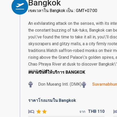
Bangkok
เขตเวลาใน Bangkok เป็น : GMT+07:00
An exhilarating attack on the senses, with its in
the constant buzzing of tuk-tuks, Bangkok can be
you\'ve found the time to take it all in, you\'ll 
skyscrapers and glitzy malls, a a city firmly root
traditions.Watch saffron-robed monks on their m
rising above the Grand Palace\'s golden spires, a
Chao Phraya River at dusk to discover Bangkok\'
spirituality.
สนามบินที่ให้บริการ BANGKOK
Don Mueang Intl. (DMK)
Suvarnabhumi
ราคาโรงแรมใน Bangkok
THB
110
จาก