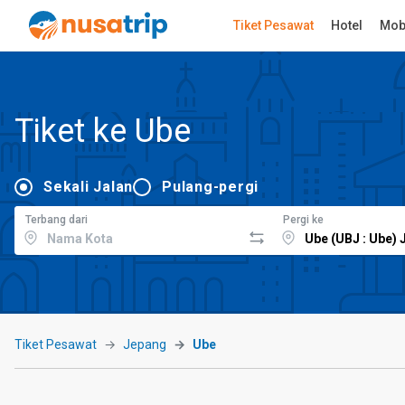
Tiket Pesawat
Hotel
Mob
Tiket ke Ube
Sekali Jalan
Pulang-pergi
Terbang dari
Pergi ke
Tiket Pesawat
Jepang
Ube