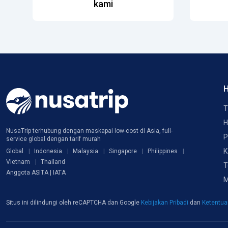
kami
H
T
H
NusaTrip terhubung dengan maskapai low-cost di Asia, full-
P
service global dengan tarif murah
K
Global
Indonesia
Malaysia
Singapore
Philippines
Vietnam
Thailand
T
Anggota ASITA | IATA
M
Situs ini dilindungi oleh reCAPTCHA dan Google
Kebijakan Pribadi
dan
Ketentu