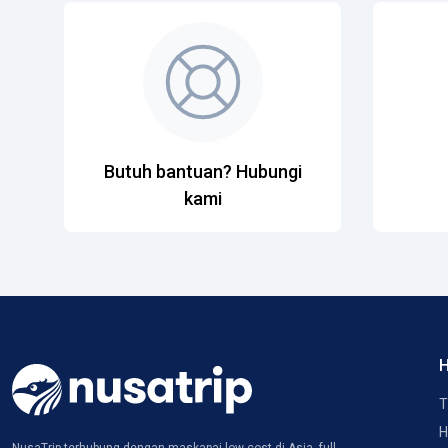
Butuh bantuan? Hubungi
kami
H
T
H
NusaTrip terhubung dengan maskapai low-cost di Asia, full-