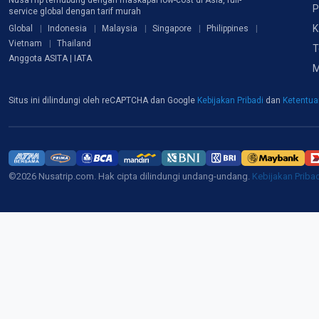
P
service global dengan tarif murah
K
Global
Indonesia
Malaysia
Singapore
Philippines
Vietnam
Thailand
T
Anggota ASITA | IATA
M
Situs ini dilindungi oleh reCAPTCHA dan Google
Kebijakan Pribadi
dan
Ketentu
©2026 Nusatrip.com. Hak cipta dilindungi undang-undang.
Kebijakan Priba