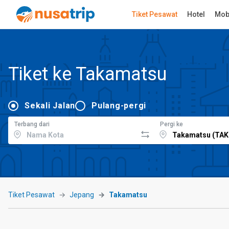
Tiket Pesawat
Hotel
Mob
Tiket ke Takamatsu
Sekali Jalan
Pulang-pergi
Terbang dari
Pergi ke
Tiket Pesawat
Jepang
Takamatsu