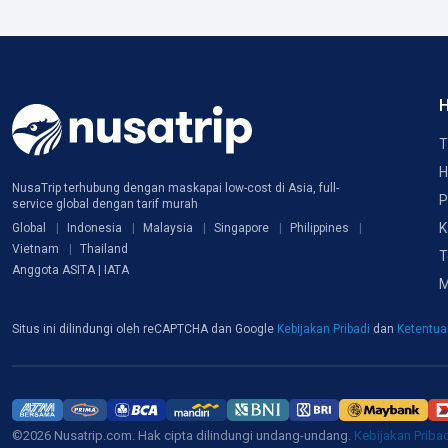
H
T
H
NusaTrip terhubung dengan maskapai low-cost di Asia, full-
P
service global dengan tarif murah
K
Global
Indonesia
Malaysia
Singapore
Philippines
Vietnam
Thailand
T
Anggota ASITA | IATA
M
Situs ini dilindungi oleh reCAPTCHA dan Google
Kebijakan Pribadi
dan
Ketentu
©2026 Nusatrip.com. Hak cipta dilindungi undang-undang.
Kebijakan Priba