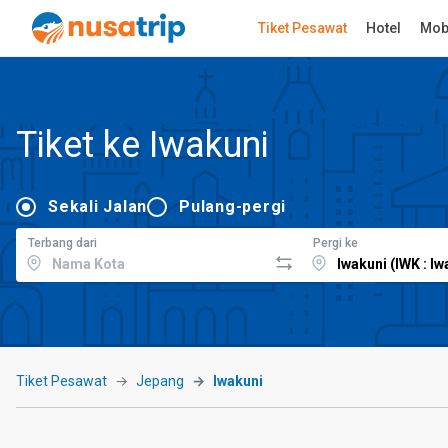
Tiket Pesawat
Hotel
Mob
Tiket ke Iwakuni
Sekali Jalan
Pulang-pergi
Terbang dari
Pergi ke
Tiket Pesawat
Jepang
Iwakuni