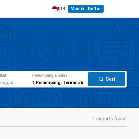
|
IDR
Masuk | Daftar
gkat
Penumpang & Kelas
Cari
anggal
1
Penumpang
,
Termurah
1 airports found