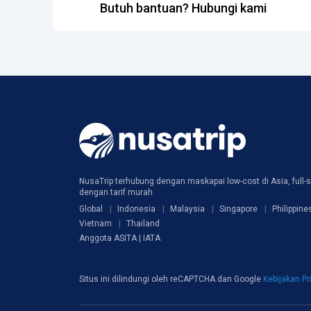
Butuh bantuan? Hubungi kami
NusaTrip terhubung dengan maskapai low-cost di Asia, full-s
dengan tarif murah
Global
Indonesia
Malaysia
Singapore
Philippine
Vietnam
Thailand
Anggota ASITA | IATA
Situs ini dilindungi oleh reCAPTCHA dan Google
Kebijakan Pr