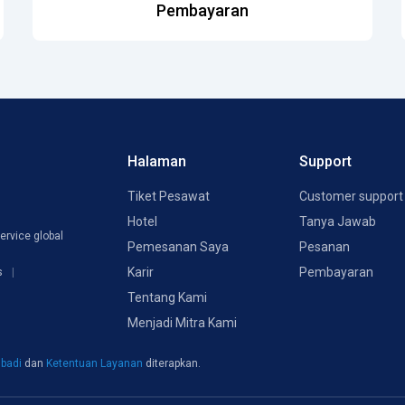
Pembayaran
Halaman
Support
Tiket Pesawat
Customer support
Hotel
Tanya Jawab
ervice global
Pemesanan Saya
Pesanan
Karir
Pembayaran
s
Tentang Kami
Menjadi Mitra Kami
ibadi
dan
Ketentuan Layanan
diterapkan.