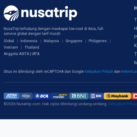
H
T
H
NusaTrip terhubung dengan maskapai low-cost di Asia, full-
service global dengan tarif murah
P
Global
Indonesia
Malaysia
Singapore
Philippines
K
Vietnam
Thailand
T
Anggota ASITA | IATA
M
Situs ini dilindungi oleh reCAPTCHA dan Google
Kebijakan Pribadi
dan
Ketentu
©2026 Nusatrip.com. Hak cipta dilindungi undang-undang.
Kebijakan Priba