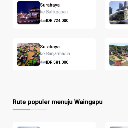
Surabaya
ke Balikpapan
IDR
724.
000
dari
Surabaya
ke Banjarmasin
IDR
581.
000
dari
Rute populer menuju Waingapu