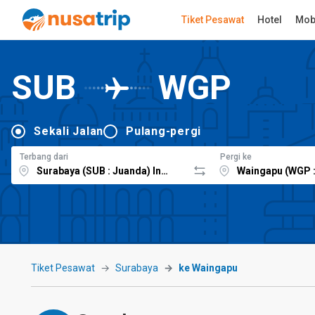
Tiket Pesawat
Hotel
Mob
SUB
WGP
Sekali Jalan
Pulang-pergi
Terbang dari
Pergi ke
Tiket Pesawat
Surabaya
ke Waingapu