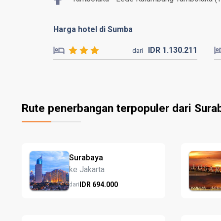
Harga hotel di Sumba
IDR
1.130.
211
dari
Rute penerbangan terpopuler dari Sura
Surabaya
ke Jakarta
IDR
694.
000
dari