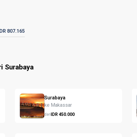
IDR
807.
165
ri Surabaya
Surabaya
ke Makassar
IDR
450.
000
dari