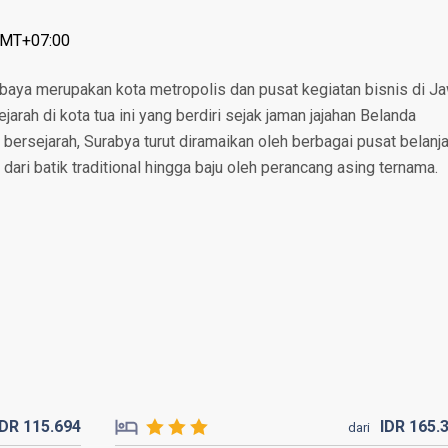
 GMT+07:00
abaya merupakan kota metropolis dan pusat kegiatan bisnis di J
arah di kota tua ini yang berdiri sejak jaman jajahan Belanda
bersejarah, Surabya turut diramaikan oleh berbagai pusat belanj
ri batik traditional hingga baju oleh perancang asing ternama.
IDR
115.
694
IDR
165.
dari