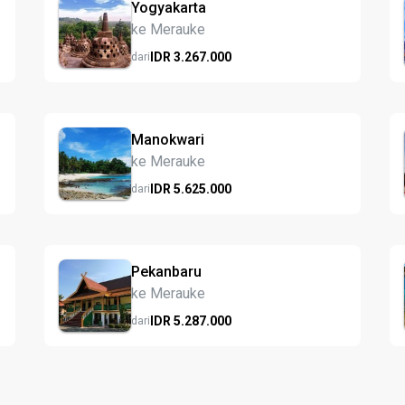
Yogyakarta
ke Merauke
IDR
3.267.
000
dari
Manokwari
ke Merauke
IDR
5.625.
000
dari
Pekanbaru
ke Merauke
IDR
5.287.
000
dari