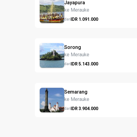
Jayapura
ke Merauke
IDR
1.091.
000
dari
Sorong
ke Merauke
IDR
5.143.
000
dari
Semarang
ke Merauke
IDR
3.904.
000
dari