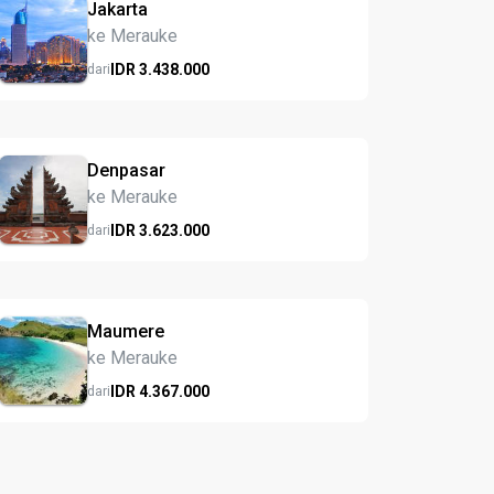
Jakarta
ke Merauke
IDR
3.438.
000
dari
Denpasar
ke Merauke
IDR
3.623.
000
dari
Maumere
ke Merauke
IDR
4.367.
000
dari