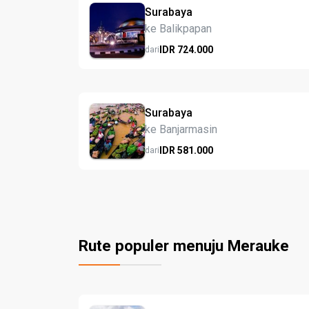
Surabaya
ke Balikpapan
IDR
724.
000
dari
Surabaya
ke Banjarmasin
IDR
581.
000
dari
Rute populer menuju Merauke