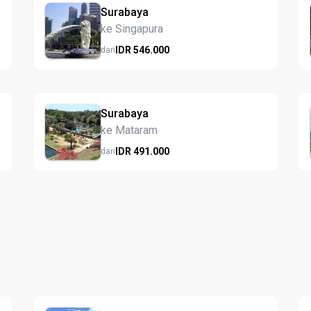
Surabaya
ke Singapura
IDR
546.
000
dari
Surabaya
ke Mataram
IDR
491.
000
dari