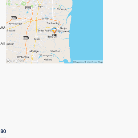
awa
aan
380