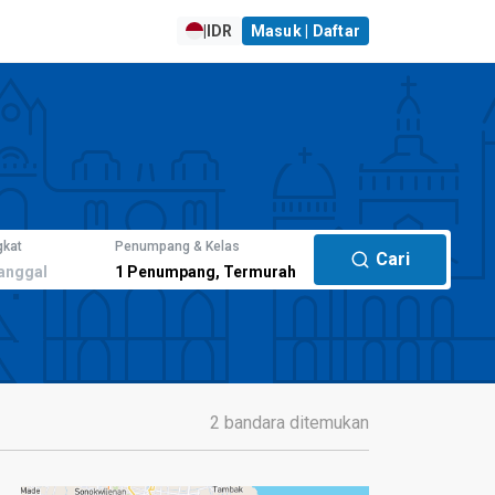
|
IDR
Masuk | Daftar
gkat
Penumpang & Kelas
Cari
anggal
1
Penumpang
,
Termurah
2 bandara ditemukan