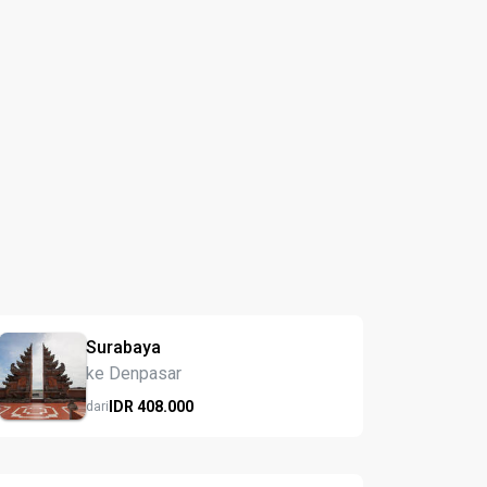
Surabaya
ke Denpasar
IDR
408.
000
dari