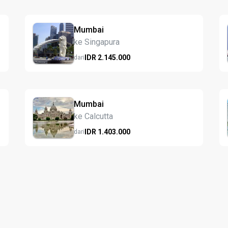
Mumbai
ke Singapura
IDR
2.145.
000
dari
Mumbai
ke Calcutta
IDR
1.403.
000
dari