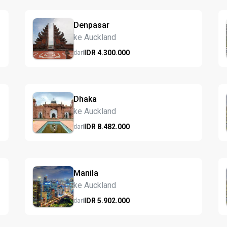
Denpasar
ke Auckland
IDR
4.300.
000
dari
Dhaka
ke Auckland
IDR
8.482.
000
dari
Manila
ke Auckland
IDR
5.902.
000
dari