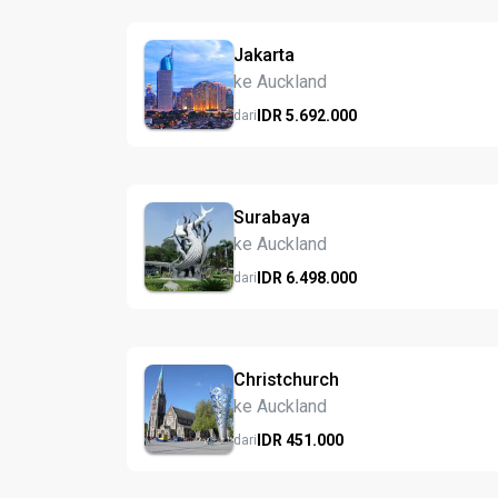
Jakarta
ke Auckland
IDR
5.692.
000
dari
Surabaya
ke Auckland
IDR
6.498.
000
dari
Christchurch
ke Auckland
IDR
451.
000
dari