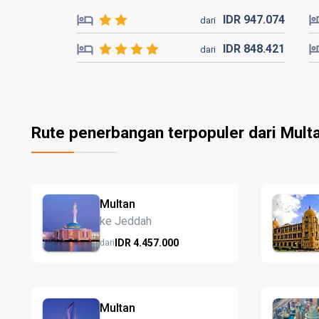
IDR
947.
074
dari
IDR
848.
421
dari
Rute penerbangan terpopuler dari Mult
Multan
ke Jeddah
IDR
4.457.
000
dari
Multan