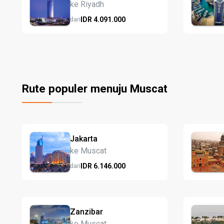
ke Riyadh
IDR
4.091.
000
dari
Rute populer menuju Muscat
Jakarta
ke Muscat
IDR
6.146.
000
dari
Zanzibar
ke Muscat