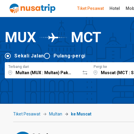
Tiket Pesawat
Hotel
Mob
MUX
MCT
Sekali Jalan
Pulang-pergi
Terbang dari
Pergi ke
Tiket Pesawat
Multan
ke Muscat