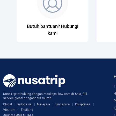
Butuh bantuan? Hubungi
kami
H
T
H
NusaTrip terhubung dengan maskapai low-cost di Asia, full-
service global dengan tarif murah
P
Global
Indonesia
Malaysia
Singapore
Philippines
K
Vietnam
Thailand
T
Anggota ASITA | IATA