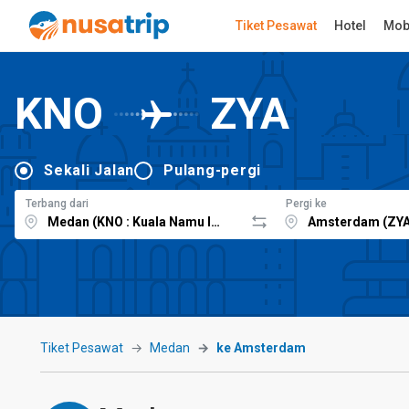
Tiket Pesawat
Hotel
Mob
KNO
ZYA
Sekali Jalan
Pulang-pergi
Terbang dari
Pergi ke
Tiket Pesawat
Medan
ke Amsterdam