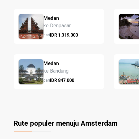
Medan
ke Denpasar
IDR
1.319.
000
dari
Medan
ke Bandung
IDR
847.
000
dari
Rute populer menuju Amsterdam