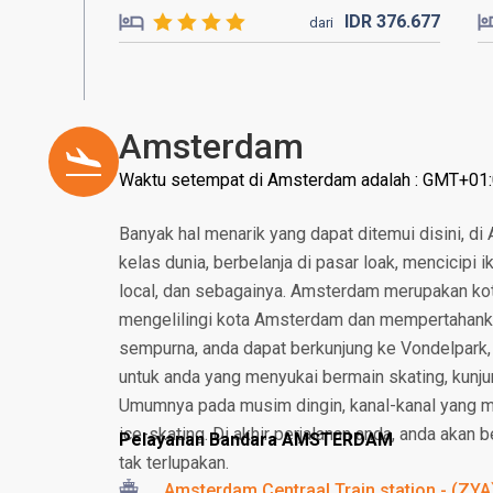
IDR
376.
677
dari
Amsterdam
Waktu setempat di Amsterdam adalah : GMT+01
Banyak hal menarik yang dapat ditemui disini, di
kelas dunia, berbelanja di pasar loak, mencicipi
local, dan sebagainya. Amsterdam merupakan ko
mengelilingi kota Amsterdam dan mempertahankan 
sempurna, anda dapat berkunjung ke Vondelpark, 
untuk anda yang menyukai bermain skating, kunjun
Umumnya pada musim dingin, kanal-kanal yang 
ice-skating. Di akhir perjalanan anda, anda akan
Pelayanan Bandara AMSTERDAM
tak terlupakan.
Amsterdam Centraal Train station - (ZYA