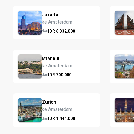
Jakarta
ke Amsterdam
IDR
6.332.
000
dari
Istanbul
ke Amsterdam
IDR
700.
000
dari
Zurich
ke Amsterdam
IDR
1.441.
000
dari