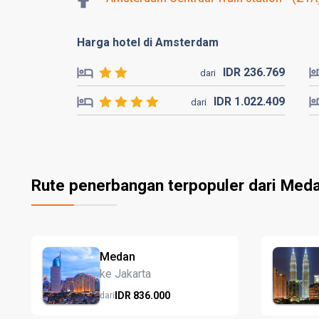
Harga hotel di Amsterdam
IDR
236.
769
dari
IDR
1.022.
409
dari
Rute penerbangan terpopuler dari Med
Medan
ke Jakarta
IDR
836.
000
dari