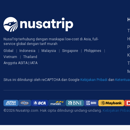
H
T
H
NusaTrip terhubung dengan maskapai low-cost di Asia, full-
service global dengan tarif murah
P
Global
Indonesia
Malaysia
Singapore
Philippines
K
Vietnam
Thailand
T
Anggota ASITA | IATA
M
Situs ini dilindungi oleh reCAPTCHA dan Google
Kebijakan Pribadi
dan
Ketentu
©2026 Nusatrip.com. Hak cipta dilindungi undang-undang.
Kebijakan Priba