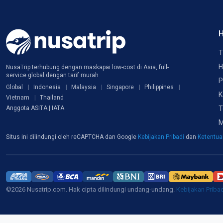
H
T
H
NusaTrip terhubung dengan maskapai low-cost di Asia, full-
service global dengan tarif murah
P
Global
Indonesia
Malaysia
Singapore
Philippines
K
Vietnam
Thailand
T
Anggota ASITA | IATA
M
Situs ini dilindungi oleh reCAPTCHA dan Google
Kebijakan Pribadi
dan
Ketentu
©2026 Nusatrip.com. Hak cipta dilindungi undang-undang.
Kebijakan Priba