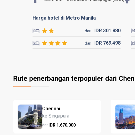
Harga hotel di Metro Manila
IDR
301.
880
dari
IDR
769.
498
dari
Rute penerbangan terpopuler dari Chen
Chennai
ke Singapura
IDR
1.670.
000
dari