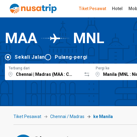
Tiket Pesawat
Hotel
Mob
MAA
MNL
Sekali Jalan
Pulang-pergi
Terbang dari
Pergi ke
Tiket Pesawat
Chennai / Madras
ke Manila