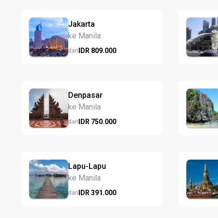
Jakarta
ke Manila
IDR
809.
000
dari
Denpasar
ke Manila
IDR
750.
000
dari
Lapu-Lapu
ke Manila
IDR
391.
000
dari