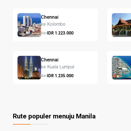
Chennai
ke Kolombo
IDR
1.223.
000
dari
Chennai
ke Kuala Lumpur
IDR
1.235.
000
dari
Rute populer menuju Manila