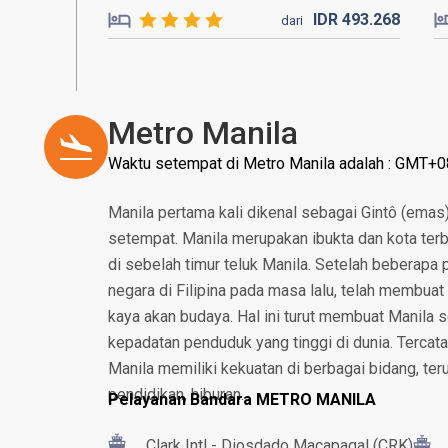
IDR
493.
268
dari
Metro Manila
Waktu setempat di Metro Manila adalah : GMT+0
Manila pertama kali dikenal sebagai Gintô (emas
setempat. Manila merupakan ibukta dan kota terbes
di sebelah timur teluk Manila. Setelah beberapa
negara di Filipina pada masa lalu, telah membuat
kaya akan budaya. Hal ini turut membuat Manila 
kepadatan penduduk yang tinggi di dunia. Tercata
Manila memiliki kekuatan di berbagai bidang, ter
pendidikan, hiburan.
Pelayanan Bandara METRO MANILA
Clark Intl - Diosdado Macapagal (CRK)