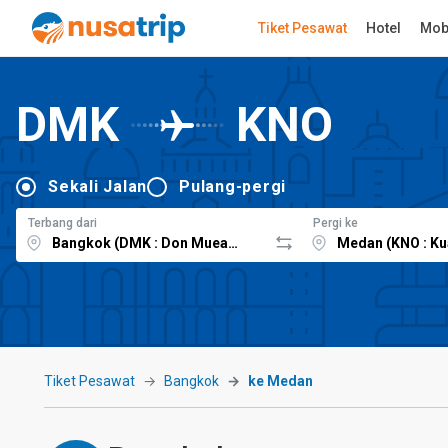
Tiket Pesawat
Hotel
Mob
DMK
KNO
Sekali Jalan
Pulang-pergi
Terbang dari
Pergi ke
Tiket Pesawat
Bangkok
ke Medan