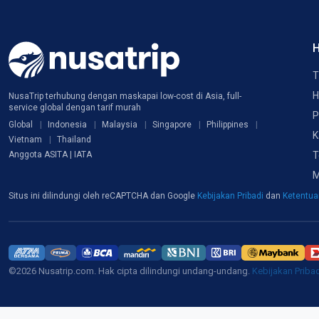
H
T
H
NusaTrip terhubung dengan maskapai low-cost di Asia, full-
service global dengan tarif murah
P
Global
Indonesia
Malaysia
Singapore
Philippines
K
Vietnam
Thailand
T
Anggota ASITA | IATA
M
Situs ini dilindungi oleh reCAPTCHA dan Google
Kebijakan Pribadi
dan
Ketentu
©2026 Nusatrip.com. Hak cipta dilindungi undang-undang.
Kebijakan Priba