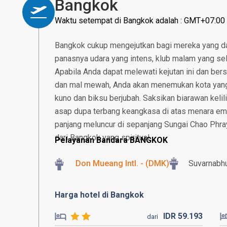
Bangkok
Waktu setempat di Bangkok adalah : GMT+07:00
Bangkok cukup mengejutkan bagi mereka yang da
panasnya udara yang intens, klub malam yang sela
Apabila Anda dapat melewati kejutan ini dan bers
dan mal mewah, Anda akan menemukan kota yang
kuno dan biksu berjubah. Saksikan biarawan kelil
asap dupa terbang keangkasa di atas menara em
panjang meluncur di sepanjang Sungai Chao Phra
dari Bangkok yang spiritual.
Pelayanan Bandara BANGKOK
Don Mueang Intl. - (DMK)
Suvarnabhu
Harga hotel di Bangkok
IDR
59.
193
dari