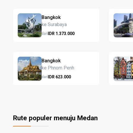
Bangkok
ke Surabaya
IDR
1.373.
000
dari
Bangkok
ke Phnom Penh
IDR
623.
000
dari
Rute populer menuju Medan