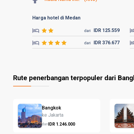
Harga hotel di Medan
IDR
125.
559
dari
IDR
376.
677
dari
Rute penerbangan terpopuler dari Ban
Bangkok
ke Jakarta
IDR
1.246.
000
dari