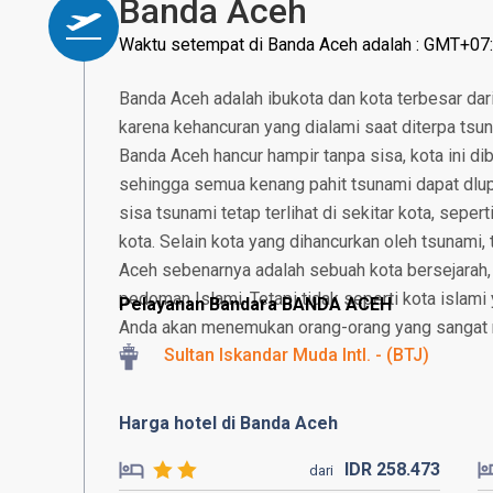
Banda Aceh
Waktu setempat di Banda Aceh adalah : GMT+07
Banda Aceh adalah ibukota dan kota terbesar dari
karena kehancuran yang dialami saat diterpa t
Banda Aceh hancur hampir tanpa sisa, kota ini d
sehingga semua kenang pahit tsunami dapat dlup
sisa tsunami tetap terlihat di sekitar kota, sepe
kota. Selain kota yang dihancurkan oleh tsunami
Aceh sebenarnya adalah sebuah kota bersejarah
pedoman Islami. Tetapi tidak seperti kota islami y
Pelayanan Bandara BANDA ACEH
Anda akan menemukan orang-orang yang sangat 
Sultan Iskandar Muda Intl. - (BTJ)
Harga hotel di Banda Aceh
IDR
258.
473
dari