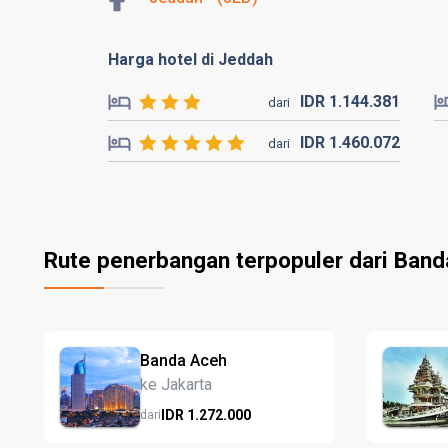
Harga hotel di Jeddah
IDR
1.144.
381
dari
IDR
1.460.
072
dari
Rute penerbangan terpopuler dari Ban
Banda Aceh
ke Jakarta
IDR
1.272.
000
dari