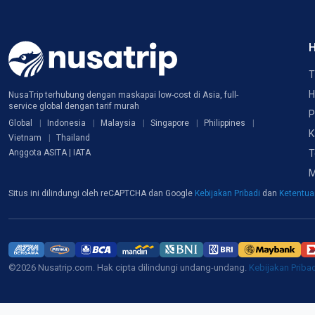
H
T
H
NusaTrip terhubung dengan maskapai low-cost di Asia, full-
service global dengan tarif murah
P
Global
Indonesia
Malaysia
Singapore
Philippines
K
Vietnam
Thailand
T
Anggota ASITA | IATA
M
Situs ini dilindungi oleh reCAPTCHA dan Google
Kebijakan Pribadi
dan
Ketentu
©2026 Nusatrip.com. Hak cipta dilindungi undang-undang.
Kebijakan Priba