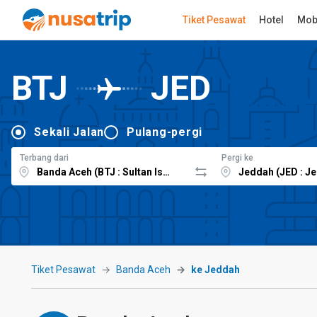
Tiket Pesawat
Hotel
Mob
BTJ
JED
Sekali Jalan
Pulang-pergi
Terbang dari
Pergi ke
Tiket Pesawat
Banda Aceh
ke Jeddah