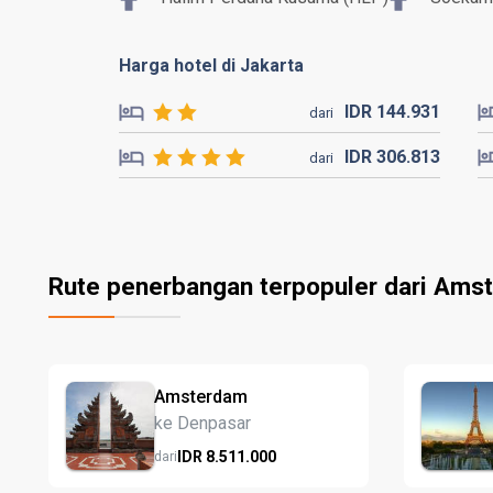
Harga hotel di Jakarta
IDR
144.
931
dari
IDR
306.
813
dari
Rute penerbangan terpopuler dari Ams
Amsterdam
ke Denpasar
IDR
8.511.
000
dari