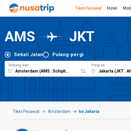
Tiket Pesawat
Hotel
Mob
AMS
JKT
Sekali Jalan
Pulang-pergi
Terbang dari
Pergi ke
Tiket Pesawat
Amsterdam
ke Jakarta