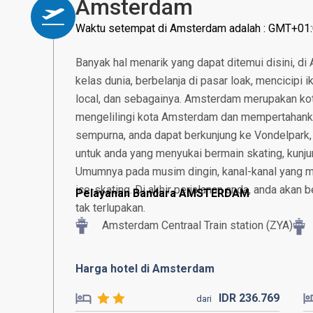
Amsterdam
Waktu setempat di Amsterdam adalah : GMT+01
Banyak hal menarik yang dapat ditemui disini, di
kelas dunia, berbelanja di pasar loak, mencicipi
local, dan sebagainya. Amsterdam merupakan ko
mengelilingi kota Amsterdam dan mempertahankan 
sempurna, anda dapat berkunjung ke Vondelpark, 
untuk anda yang menyukai bermain skating, kunjun
Umumnya pada musim dingin, kanal-kanal yang 
ice-skating. Di akhir perjalanan anda, anda akan
Pelayanan Bandara AMSTERDAM
tak terlupakan.
Amsterdam Centraal Train station (ZYA)
Harga hotel di Amsterdam
IDR
236.
769
dari