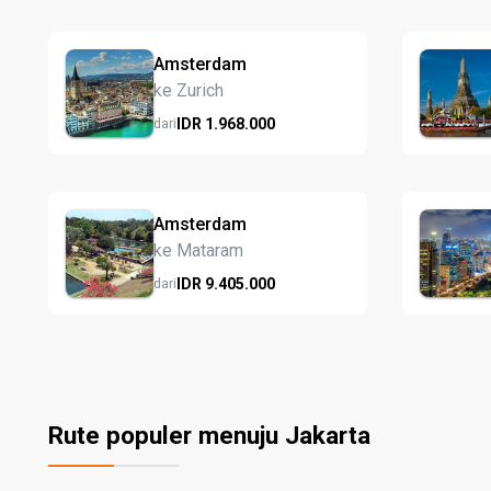
Amsterdam
ke Zurich
IDR
1.968.
000
dari
Amsterdam
ke Mataram
IDR
9.405.
000
dari
Rute populer menuju Jakarta