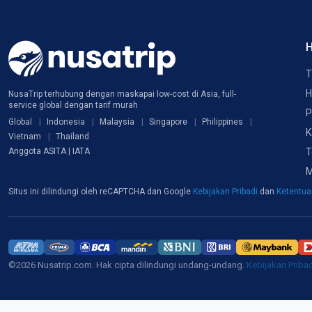
H
T
H
NusaTrip terhubung dengan maskapai low-cost di Asia, full-
service global dengan tarif murah
P
Global
Indonesia
Malaysia
Singapore
Philippines
K
Vietnam
Thailand
T
Anggota ASITA | IATA
M
Situs ini dilindungi oleh reCAPTCHA dan Google
Kebijakan Pribadi
dan
Ketentu
©2026 Nusatrip.com. Hak cipta dilindungi undang-undang.
Kebijakan Priba