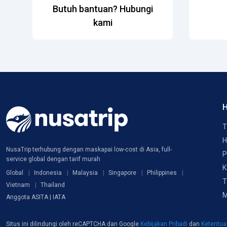
Butuh bantuan? Hubungi
kami
H
T
H
NusaTrip terhubung dengan maskapai low-cost di Asia, full-
P
service global dengan tarif murah
K
Global
Indonesia
Malaysia
Singapore
Philippines
T
Vietnam
Thailand
M
Anggota ASITA | IATA
Situs ini dilindungi oleh reCAPTCHA dan Google
Kebijakan Pribadi
dan
Ketentu