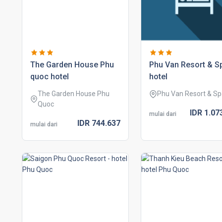
the garden house phu
phu van resort & s
quoc hotel
hotel
The Garden House Phu
Phu Van Resort & S
Quoc
IDR
1.07
mulai dari
IDR
744.
637
mulai dari