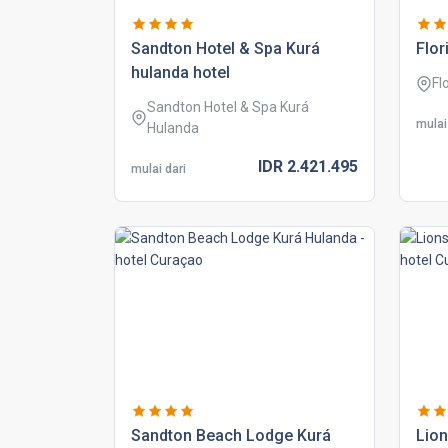
sandton hotel & spa kurá
flor
hulanda hotel
Fl
Sandton Hotel & Spa Kurá
mulai
Hulanda
IDR
2.421.
495
mulai dari
sandton beach lodge kurá
lion