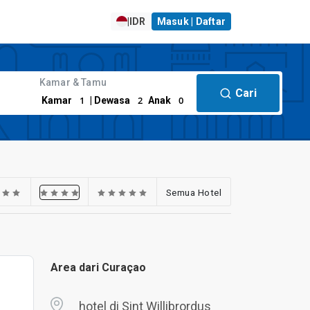
|
IDR
Masuk | Daftar
Kamar & Tamu
Cari
1
2
0
Kamar
| Dewasa
Anak
Semua Hotel
Area dari Curaçao
hotel di Sint Willibrordus