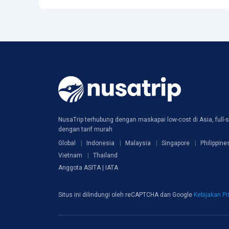
NusaTrip terhubung dengan maskapai low-cost di Asia, full-s
dengan tarif murah
Global
Indonesia
Malaysia
Singapore
Philippine
Vietnam
Thailand
Anggota ASITA | IATA
Situs ini dilindungi oleh reCAPTCHA dan Google
Kebijakan Pr