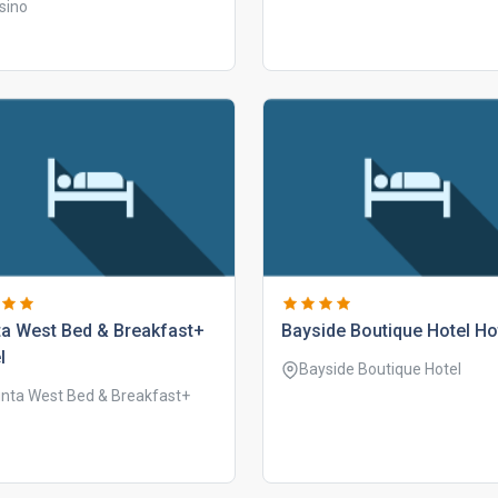
sino
a west bed & breakfast+
bayside boutique hotel ho
l
Bayside Boutique Hotel
nta West Bed & Breakfast+