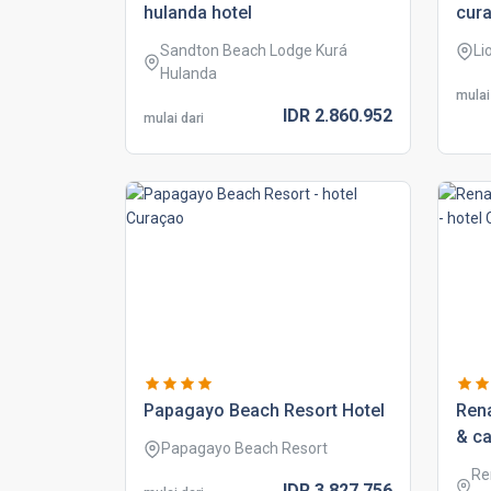
hulanda hotel
cura
Sandton Beach Lodge Kurá
Li
Hulanda
mulai
IDR
2.860.
952
mulai dari
papagayo beach resort hotel
ren
& ca
Papagayo Beach Resort
Re
IDR
3.827.
756