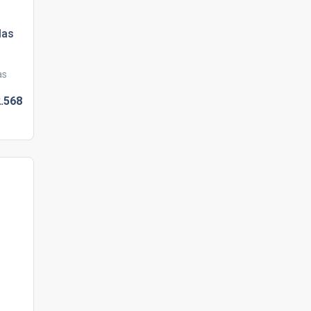
las
as
.
568